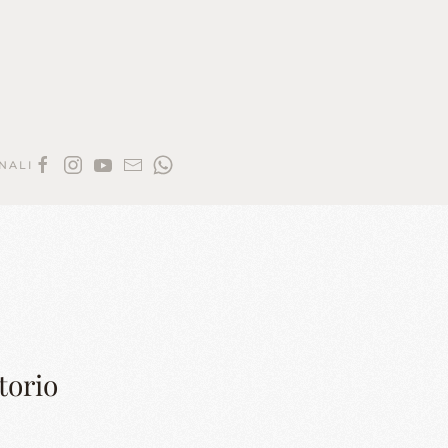
NALI
atorio