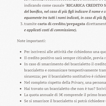
indicando come causale "
RICARICA CREDITO 
del bonifico, nel caso di più figli indicare il nome 
equamente tra tutti i nomi indicati, in caso di più fig
tramite
carta di credito/prepagata
direttamente
e applicati costi di commissione).
Note importanti:
Per iscriversi alle attività che richiedono una qu
Il credito positivo sarà sempre ritirabile, previa 
In caso di smarrimento del braccialetto il credi
braccialetto e comunicare tempestivamente trami
sicurezza; per il braccialetto sostitutivo è richies
Nel completo rispetto della Privacy, una persona 
Hai trovato un braccialetto che non è tuo? Scriv
La quota annuale di 5€ comprende il primo bracci
Se si smarrisce il braccialetto si potrà richieder