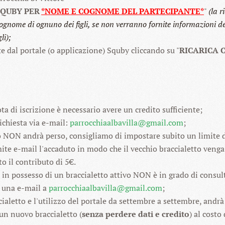
SQUBY PER
*NOME E COGNOME DEL PARTECIPANTE*
"
(la r
e cognome di ognuno dei figli, se non verranno fornite informazioni de
li
);
 dal portale (o applicazione) Squby cliccando su "
RICARICA 
ota di iscrizione è necessario avere un credito sufficiente;
richiesta via e-mail:
parrocchiaalbavilla@gmail.com
;
to NON andrà perso, consigliamo di impostare subito un limite 
te e-mail l'accaduto in modo che il vecchio braccialetto venga
to il contributo di 5€.
in possesso di un braccialetto attivo NON è in grado di consulta
i una e-mail a
parrocchiaalbavilla@gmail.com
;
aletto e l'utilizzo del portale da settembre a settembre, andr
e un nuovo braccialetto (
senza perdere dati e credito
) al costo