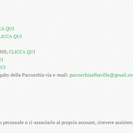
CA QUI
LICCA QUI
OID,
CLICCA QUI
UI
QUI
quby della Parrocchia via e-mail:
parrocchiaalbavilla@gmail.c
 personale o ri-associarlo al proprio account, ricevere assistenz