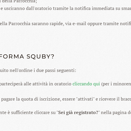
i della Parrocchia;
no e usciranno dall'oratorio tramite la notifica immediata su s
ella Parrocchia saranno rapide, via e-mail oppure tramite notif
AFORMA SQUBY?
uito nell'ordine i due passi seguenti:
arteciperà alle attività in oratorio
cliccando qui
(per i minorenn
gare la quota di iscrizione, essere "attivati" e ricevere il bracc
te è sufficiente cliccare su "
Sei già registrato?
" nella pagina d