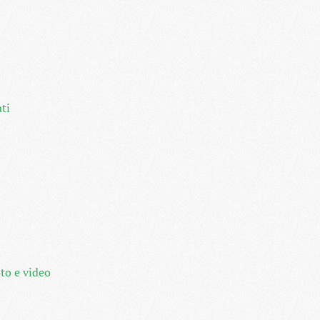
ati
oto e video